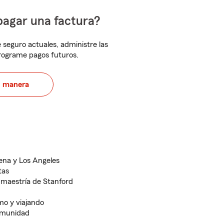
pagar una factura?
 seguro actuales, administre las
programe pagos futuros.
u manera
ena y Los Angeles
tas
 maestría de Stanford
mo y viajando
comunidad