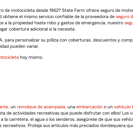
ro de motocicleta desde 1962? State Farm ofrece seguro de motoci
 obtiene el mismo servicio confiable de la proveedora de
seguro 
os a la propiedad hasta robo y gastos de emergencia, nuestro
segu
gar cobertura adicional si la necesita.
A, para personalizar su póliza con coberturas, descuentos y com
ilidad pueden variar.
tocicleta
hoy mismo.
ante
, un
remolque de acampada
, una
embarcación
o un
vehículo 
ista de actividades recreativas que puede disfrutar con ellos! Los 
a la carretera, el agua o los senderos, asegúrese de que sus vehí
 recreativos. Proteja sus artículos más preciados dondequiera qu