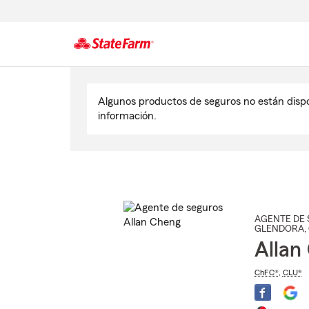
Comienzo
del
Algunos productos de seguros no están disp
contenido
información.
principal
AGENTE DE 
GLENDORA
,
Allan
ChFC®
,
CLU®