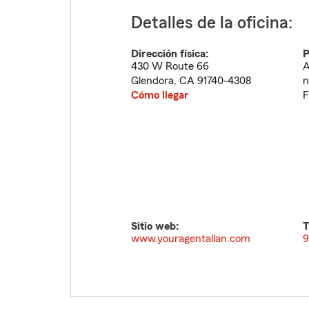
Detalles de la oficina:
Dirección física:
P
430 W Route 66
A
Glendora
,
CA
91740-4308
n
Cómo llegar
F
Sitio web:
T
www.youragentallan.com
9