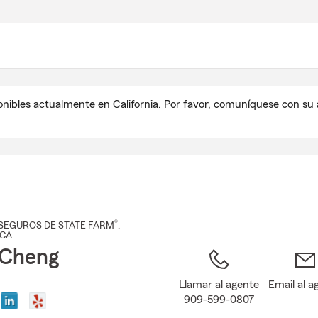
Pasar
al
contenido
principal
onibles actualmente en California. Por favor, comuníquese con s
®
SEGUROS DE STATE FARM
,
 CA
 Cheng
Llamar al agente
Email al a
909-599-0807