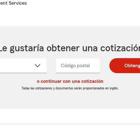
ent Services
Le gustaría obtener una cotizació
cione
Código postal
Ingresa
Ingresa
Obteng
_____
un
un
re
código
código
cto
o continuar con una cotización
postal
postal
de
de
Todas las cotizaciones y documentos serán proporcionados en inglés.
egable
5
5
dígitos
dígitos